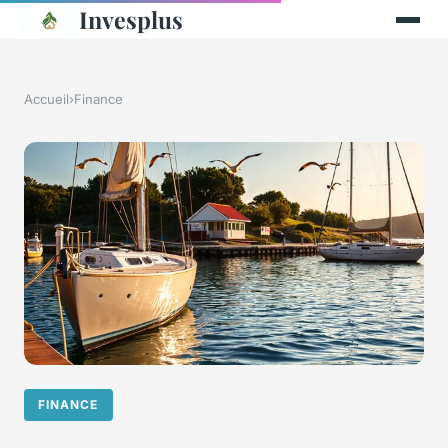
Invesplus
Accueil
›
Finance
FINANCE